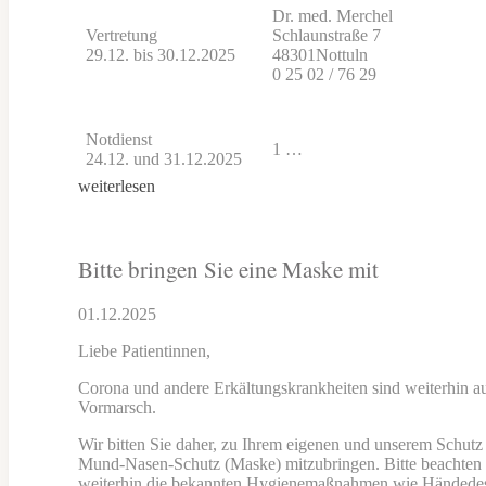
Dr. med. Merchel
Vertretung
Schlaunstraße 7
29.12. bis 30.12.2025
48301Nottuln
0 25 02 / 76 29
Notdienst
1 …
24.12. und 31.12.2025
weiterlesen
Bitte bringen Sie eine Maske mit
01.12.2025
Liebe Patientinnen,
Corona und andere Erkältungskrankheiten sind weiterhin a
Vormarsch.
Wir bitten Sie daher, zu Ihrem eigenen und unserem Schutz
Mund-Nasen-Schutz (Maske) mitzubringen. Bitte beachten 
weiterhin die bekannten Hygienemaßnahmen wie Händedes